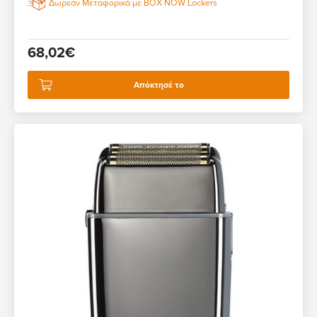
Δωρεάν Μεταφορικά με BOX NOW Lockers
68,02€
Απόκτησέ το