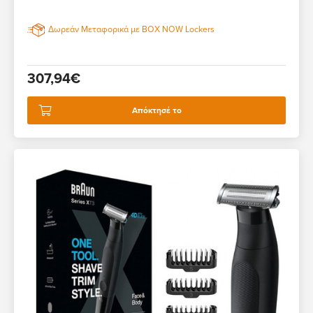
Δωρεάν Μεταφορικά με BOX NOW Lockers
307,94€
Απόκτησέ το