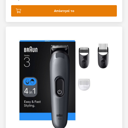
Απόκτησέ το