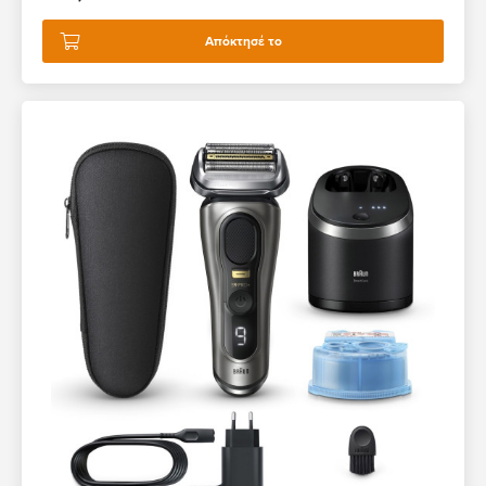
Απόκτησέ το