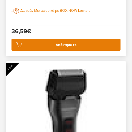
Δωρεάν Μεταφορικά με BOX NOW Lockers
36,59€
Απόκτησέ το
NEW