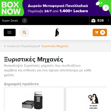
Β2Β
Super Deals
0
Συσκευές Περιποίησης
Ξυριστικές Μηχανές
Ξυριστικές Μηχανές
Ανακαλύψτε ξυριστικές μηχανές που συνδυάζουν
ακρίβεια και επίδοση για ένα άψογο αποτέλεσμα με κάθε
χρήση.
Δημοφιλή προϊόντα