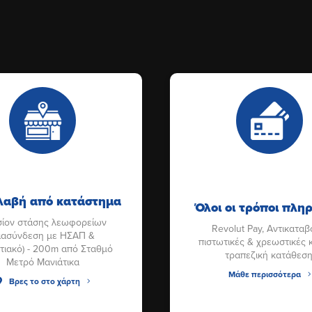
αβή από κατάστημα
Όλοι οι τρόποι πλ
ίον στάσης λεωφορείων
Revolut Pay, Αντικαταβ
διασύνδεση με ΗΣΑΠ &
πιστωτικές & χρεωστικές 
τιακό) - 200m από Σταθμό
τραπεζική κατάθεση
Μετρό Μανιάτικα
Μάθε περισσότερα
Βρες το στο χάρτη