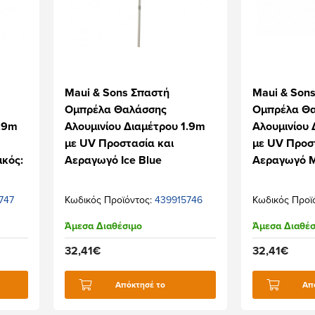
Maui & Sons Σπαστή
Maui & Son
Ομπρέλα Θαλάσσης
Ομπρέλα Θ
1.9m
Αλουμινίου Διαμέτρου 1.9m
Αλουμινίου 
με UV Προστασία και
με UV Προσ
ικός:
Αεραγωγό Ice Blue
Αεραγωγό Μ
747
Κωδικός Προϊόντος:
439915746
Κωδικός Προϊ
Άμεσα Διαθέσιμο
Άμεσα Διαθέσ
32,41€
32,41€
Απόκτησέ το
Απ