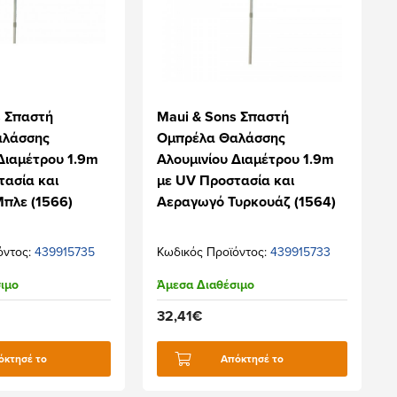
s Σπαστή
Maui & Sons Σπαστή
αλάσσης
Ομπρέλα Θαλάσσης
Διαμέτρου 1.9m
Αλουμινίου Διαμέτρου 1.9m
τασία και
με UV Προστασία και
πλε (1566)
Αεραγωγό Τυρκουάζ (1564)
όντος:
439915735
Κωδικός Προϊόντος:
439915733
ιμο
Άμεσα Διαθέσιμο
32,41€
όκτησέ το
Απόκτησέ το