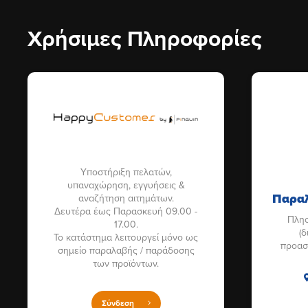
Χρήσιμες Πληροφορίες
Υποστήριξη πελατών,
υπαναχώρηση, εγγυήσεις &
Παραλ
αναζήτηση αιτημάτων.
Δευτέρα έως Παρασκευή 09.00 -
Πλησ
17.00.
(
Το κατάστημα λειτουργεί μόνο ως
προασ
σημείο παραλαβής / παράδοσης
των προϊόντων.
Σύνδεση