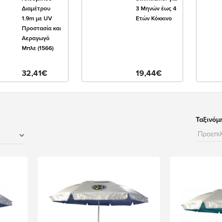
Διαμέτρου
3 Μηνών έως 4
1.9m με UV
Ετών Κόκκινο
Προστασία και
Αεραγωγό
Μπλε (1566)
32,41€
19,44€
Ταξινόμ