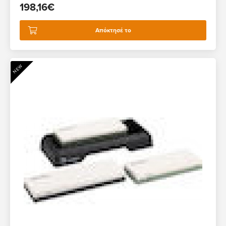
198,16€
Απόκτησέ το
NEW