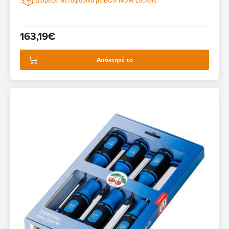
Δωρεάν Μεταφορικά με BOX NOW Lockers
163,19€
Απόκτησέ το