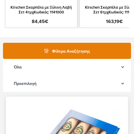
Kirschen Σκαρπέλα με Ξύλινη Λαβή
Kirschen Σκαρπέλα με Ξύλι
Σετ 4τμχΚωδικός: 1141000
Σετ 6τμχΚωδικός: 1111
84,45€
163,19€
Φίλτρα Αναζήτησης