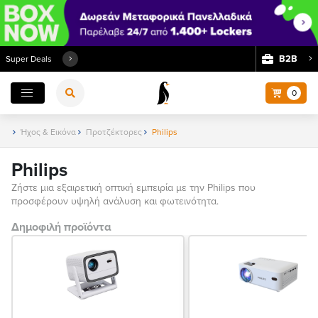
Β2Β
Super Deals
0
Ήχος & Εικόνα
Προτζέκτορες
Philips
Philips
Ζήστε μια εξαιρετική οπτική εμπειρία με την Philips που
προσφέρουν υψηλή ανάλυση και φωτεινότητα.
Δημοφιλή προϊόντα