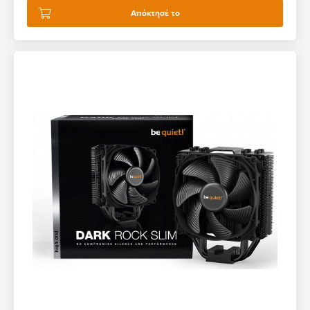
Απόκτησέ το