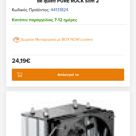
be quiet! PURE ROCK Slim 2
Κωδικός Προϊόντος:
44131824
Κατόπιν παραγγελίας 7-12 ημέρες
Δωρεάν Μεταφορικά με BOX NOW Lockers
24,19€
Απόκτησέ το