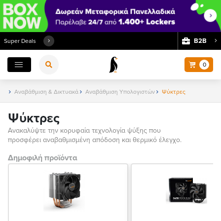
Β2Β
Super Deals
0
Αναβάθμιση & Δικτυακά
Αναβάθμιση Υπολογιστών
Ψύκτρες
Ψύκτρες
Ανακαλύψτε την κορυφαία τεχνολογία ψύξης που
προσφέρει αναβαθμισμένη απόδοση και θερμικό έλεγχο.
Δημοφιλή προϊόντα