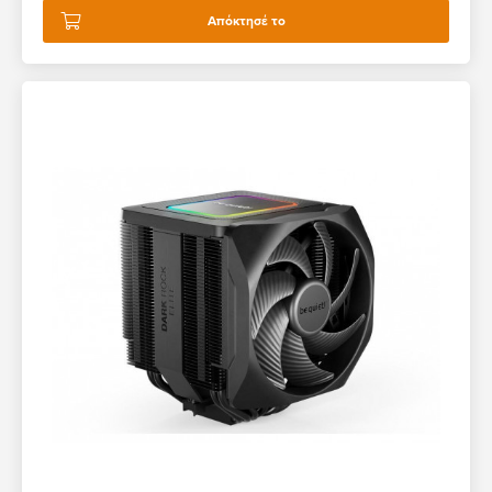
Απόκτησέ το