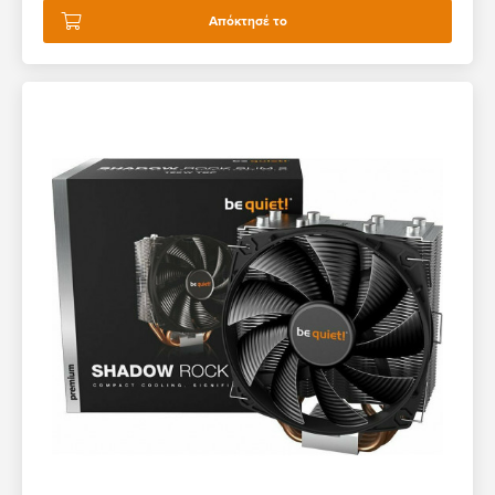
Απόκτησέ το