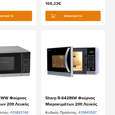
169,23€
όκτησέ το
Απόκτησέ το
42WW Φούρνος
Sharp R-642INW Φούρνος
ων 20lt Λευκός
Μικροκυμάτων 20lt Λευκός
όντος:
439883748
Κωδικός Προϊόντος:
439849587