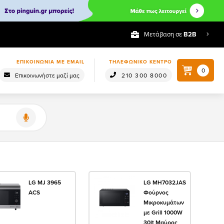
Μετάβαση σε
Β2Β
ΕΠΙΚΟΙΝΩΝΙΑ ΜΕ EMAIL
ΤΗΛΕΦΩΝΙΚΟ ΚΕΝΤΡΟ
0
Επικοινωνήστε μαζί μας
210 300 8000
LG MJ 3965
LG MH7032JAS
ACS
Φούρνος
Μικροκυμάτων
με Grill 1000W
30lt Μαύρος