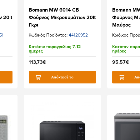
Bomann MW 6014 CB
Bomann MW
 20lt
Φούρνος Μικροκυμάτων 20lt
Φούρνος Μι
Γκρι
Μαύρος
51
Κωδικός Προϊόντος:
44126952
Κωδικός Προϊ
Κατόπιν παραγγελίας 7-12
Κατόπιν παρα
ημέρες
ημέρες
113,73€
95,57€
Απόκτησέ το
Απ