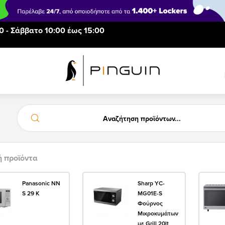
0 - Σάββατο 10:00 έως 15:00
ή προϊόντα
Panasonic NN
Sharp YC-
S 29 K
MG01E-S
Φούρνος
Μικροκυμάτων
με Grill 20lt