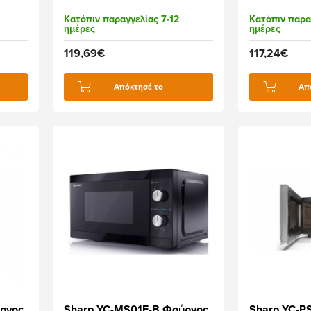
Κατόπιν παραγγελίας 7-12
Κατόπιν παρα
ημέρες
ημέρες
119,69€
117,24€
Απόκτησέ το
Απ
ρνος
Sharp YC-MS01E-B Φούρνος
Sharp YC-P