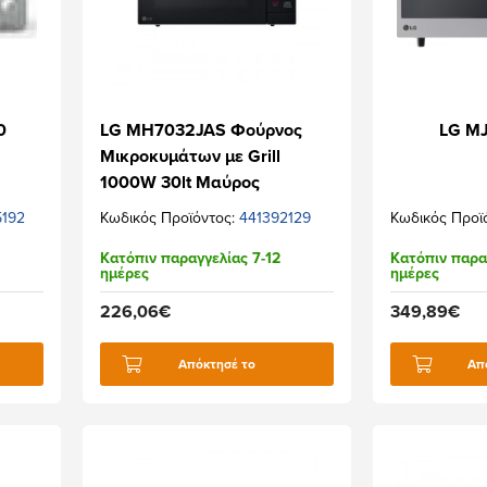
0
LG MH7032JAS Φούρνος
LG M
Μικροκυμάτων με Grill
1000W 30lt Μαύρος
192
Κωδικός Προϊόντος:
441392129
Κωδικός Προϊ
Κατόπιν παραγγελίας 7-12
Κατόπιν παρα
ημέρες
ημέρες
226,06€
349,89€
Απόκτησέ το
Απ