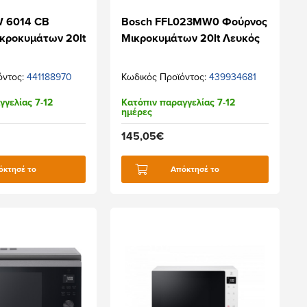
 6014 CB
Bosch FFL023MW0 Φούρνος
κροκυμάτων 20lt
Μικροκυμάτων 20lt Λευκός
όντος:
441188970
Κωδικός Προϊόντος:
439934681
γγελίας 7-12
Κατόπιν παραγγελίας 7-12
ημέρες
145,05€
όκτησέ το
Απόκτησέ το