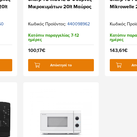
20lt
Μικροκυμάτων 20lt Μαύρος
Mikrowelle 
50
Κωδικός Προϊόντος:
440098962
Κωδικός Προϊ
Κατόπιν παραγγελίας 7-12
Κατόπιν παρα
ημέρες
ημέρες
100,17€
143,61€
Απόκτησέ το
Απ