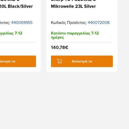
20L Black/Silver
Mikrowelle 23L Silver
όντος:
440069955
Κωδικός Προϊόντος:
440072008
γγελίας 7-12
Κατόπιν παραγγελίας 7-12
ημέρες
140,78€
όκτησέ το
Απόκτησέ το