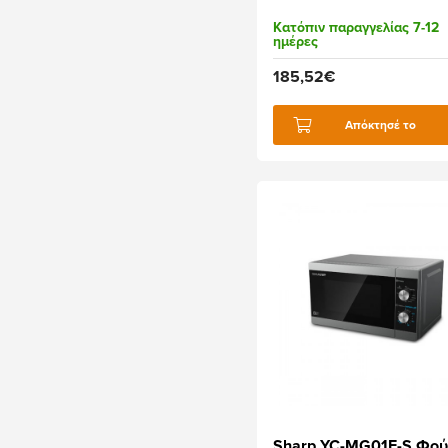
Κατόπιν παραγγελίας 7-12
ημέρες
185,52€
Απόκτησέ το
Sharp YC-MG01E-S Φού