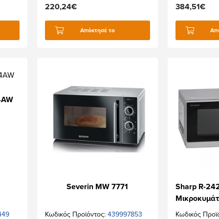
220,24€
384,51€
Απόκτησέ το
Απ
4AW
Severin MW 7771
Sharp R-2
Μικροκυμάτ
449
Κωδικός Προϊόντος:
439997853
Κωδικός Προϊ