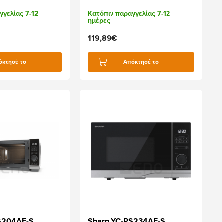
γγελίας 7-12
Κατόπιν παραγγελίας 7-12
ημέρες
119,89€
όκτησέ το
Απόκτησέ το
S204AE-S
Sharp YC-PS234AE-S