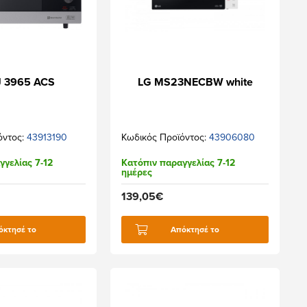
J 3965 ACS
LG MS23NECBW white
όντος:
43913190
Κωδικός Προϊόντος:
43906080
γγελίας 7-12
Κατόπιν παραγγελίας 7-12
ημέρες
139,05€
όκτησέ το
Απόκτησέ το