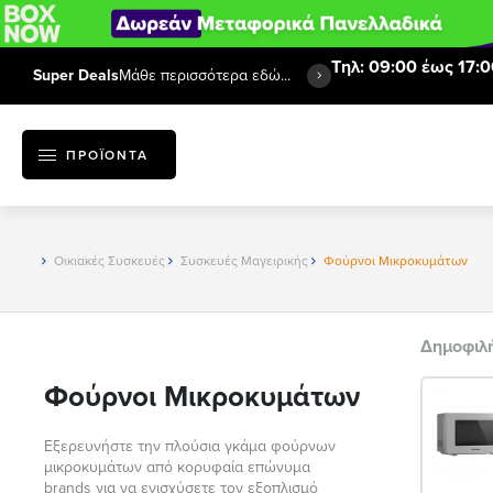
Τηλ: 09:00 έως 17:0
Super Deals
Μάθε περισσότερα εδώ...
ΠΡΟΪΟΝΤΑ
Οικιακές Συσκευές
Συσκευές Μαγειρικής
Φούρνοι Μικροκυμάτων
Δημοφιλ
Φούρνοι Μικροκυμάτων
Εξερευνήστε την πλούσια γκάμα φούρνων
μικροκυμάτων από κορυφαία επώνυμα
brands για να ενισχύσετε τον εξοπλισμό