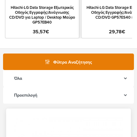
Hitachi-LG Data Storage Εξωτερικός
Hitachi-LG Data Storage Εξω
Οδηγός Εγγραφής/Ανάγνωσης
Οδηγός Εγγραφής/Ανάγν
CD/DVD για Laptop / Desktop Μαύρο
CD/DVD GP57ES40 silv
GP57EB40
35,57€
29,78€
Φίλτρα Αναζήτησης