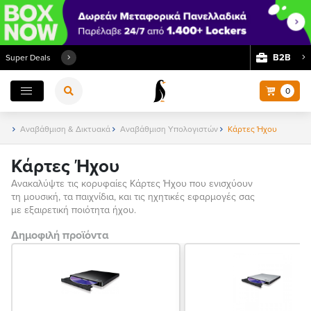
Β2Β
Super Deals
0
Αναβάθμιση & Δικτυακά
Αναβάθμιση Υπολογιστών
Κάρτες Ήχου
Κάρτες Ήχου
Ανακαλύψτε τις κορυφαίες Κάρτες Ήχου που ενισχύουν
τη μουσική, τα παιχνίδια, και τις ηχητικές εφαρμογές σας
με εξαιρετική ποιότητα ήχου.
Δημοφιλή προϊόντα