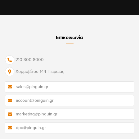
Επικοινωνία
210 300 8000
Χορμοβίτου 144 Πειραιάς
sales@pinguin.gr
account@pinguin.gr
marketing@pinguin.gr
dpo@pinguin.gr