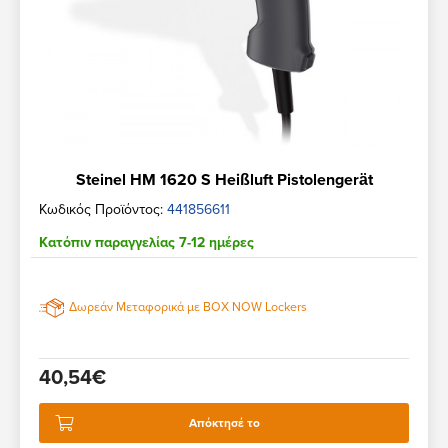
Steinel HM 1620 S Heißluft Pistolengerät
Κωδικός Προϊόντος:
441856611
Κατόπιν παραγγελίας 7-12 ημέρες
Δωρεάν Μεταφορικά με BOX NOW Lockers
40,54€
Απόκτησέ το