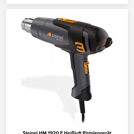
Steinel HM 1920 E Heißluft Pistolengerät