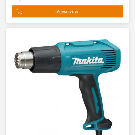
Απόκτησέ το