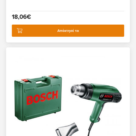
18,06€
Απόκτησέ το