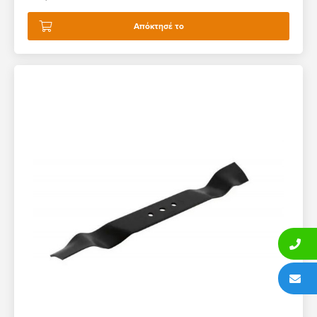
Απόκτησέ το