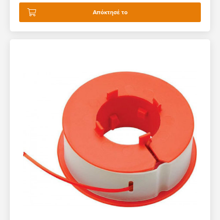
Απόκτησέ το