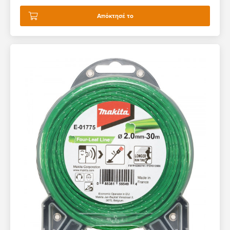
Απόκτησέ το