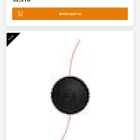
Απόκτησέ το
NEW