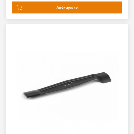
Απόκτησέ το