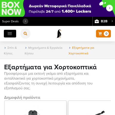
Β2Β
Super Deals
0
Σπίτι &
Μηχανήματα & Εργαλεία
Εξαρτήματα για
Κήπος
Κήπου
Χορτοκοπτικά
Εξαρτήματα για Χορτοκοπτικά
Προσφέρουμε μια εκτενή γκάμα από εξαρτήματα και
ανταλλακτικά για χορτοκοπτικά μηχανήματα,
εξασφαλίζοντας τη συνεχή λειτουργία και απόδοση του
εξοπλισμού σας.
Δημοφιλή προϊόντα