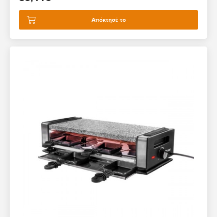
Απόκτησέ το