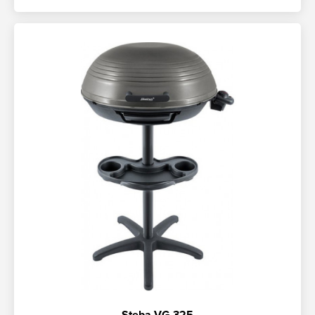
Steba VG 325