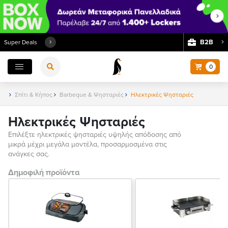
Β2Β
Super Deals
0
Σπίτι & Κήπος
Barbeque & Ψησταριές
Ηλεκτρικές Ψησταριές
Ηλεκτρικές Ψησταριές
Επιλέξτε ηλεκτρικές ψησταριές υψηλής απόδοσης από
μικρά μέχρι μεγάλα μοντέλα, προσαρμοσμένα στις
ανάγκες σας.
Δημοφιλή προϊόντα