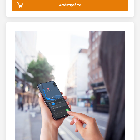
Απόκτησέ το