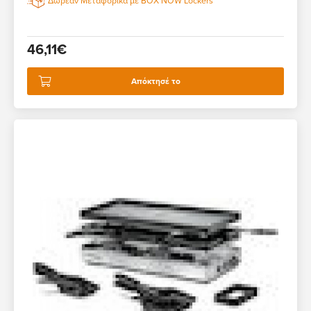
Δωρεάν Μεταφορικά με BOX NOW Lockers
46,11€
Απόκτησέ το