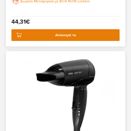
Δωρεάν Μεταφορικά με BOX NOW Lockers
44,31€
Απόκτησέ το