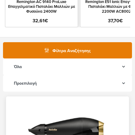
Remington AC 9140 ProLuxe
Remington E51 Ionic Επαγγε
Επαγγελματικό Πιστολάκι Μαλλιών με
Πιστολάκι Μαλλιών με Φυ
Φυσούνα 2400W
2200W AC8002
32,61€
37,70€
Φίλτρα Αναζήτησης