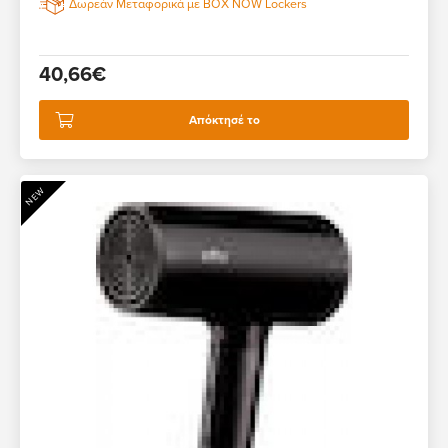
Δωρεάν Μεταφορικά με BOX NOW Lockers
40,66€
Απόκτησέ το
NEW