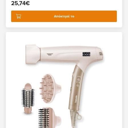
25,74€
Απόκτησέ το