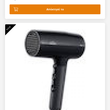
Απόκτησέ το
NEW