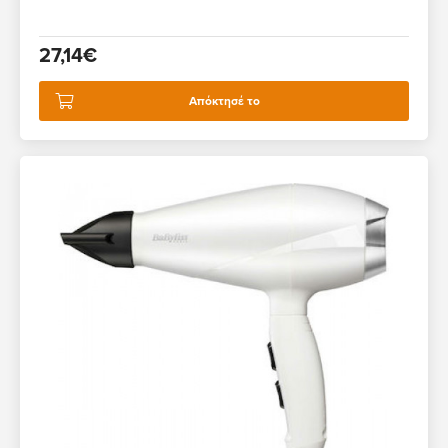
27,14€
Απόκτησέ το