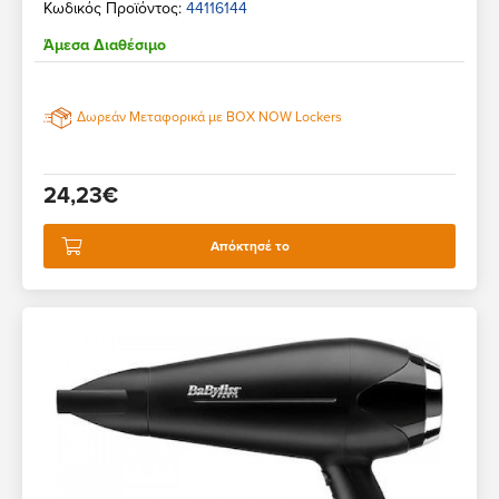
Κωδικός Προϊόντος:
44116144
Άμεσα Διαθέσιμο
Δωρεάν Μεταφορικά με BOX NOW Lockers
24,23€
Απόκτησέ το