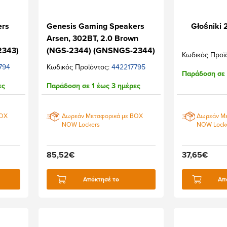
ers
Genesis Gaming Speakers
Głośniki 
k
Arsen, 302BT, 2.0 Brown
2343)
(NGS-2344) (GNSNGS-2344)
Κωδικός Προϊ
794
Κωδικός Προϊόντος:
442217795
Παράδοση σε 
ες
Παράδοση σε 1 έως 3 ημέρες
BOX
Δωρεάν Μεταφορικά με BOX
Δωρεάν Μ
NOW Lockers
NOW Lock
85,52€
37,65€
Απόκτησέ το
Απ