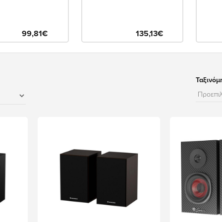
99,81€
135,13€
Ταξινόμ