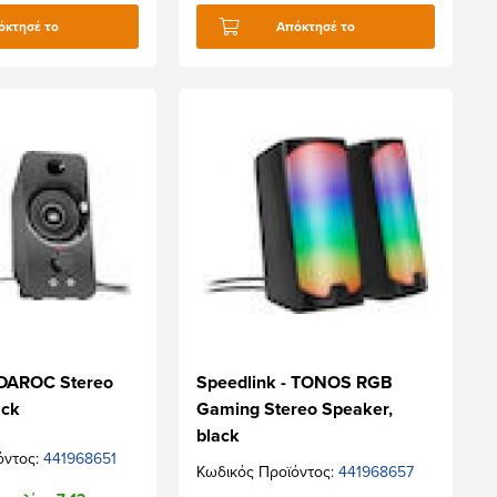
όκτησέ το
Απόκτησέ το
 DAROC Stereo
Speedlink - TONOS RGB
ack
Gaming Stereo Speaker,
black
όντος:
441968651
Κωδικός Προϊόντος:
441968657