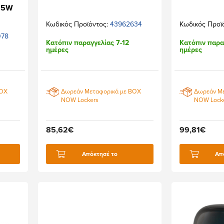
 25W
Κωδικός Προϊόντος:
43962634
Κωδικός Προϊ
078
Κατόπιν παραγγελίας 7-12
Κατόπιν παρα
ημέρες
ημέρες
BOX
Δωρεάν Μεταφορικά με BOX
Δωρεάν Μ
NOW Lockers
NOW Lock
85,62€
99,81€
Απόκτησέ το
Απ