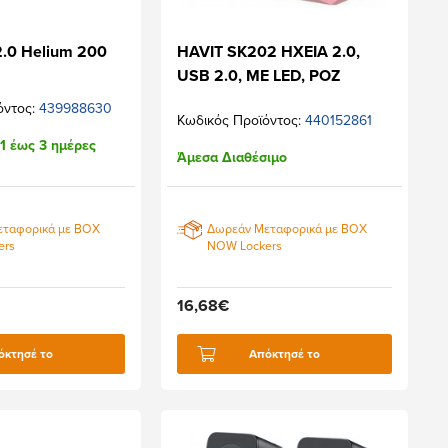
2.0 Helium 200
HAVIT SK202 ΗΧΕΙΑ 2.0,
USB 2.0, ΜΕ LED, ΡΟΖ
όντος:
439988630
Κωδικός Προϊόντος:
440152861
1 έως 3 ημέρες
Άμεσα Διαθέσιμο
εταφορικά με BOX
Δωρεάν Μεταφορικά με BOX
ers
NOW Lockers
16,68€
όκτησέ το
Απόκτησέ το