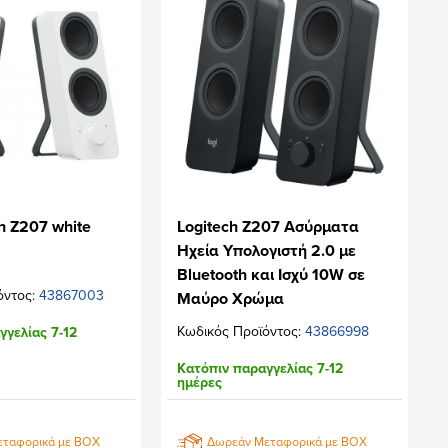
h Z207 white
Logitech Z207 Ασύρματα
Ηχεία Υπολογιστή 2.0 με
Bluetooth και Ισχύ 10W σε
όντος:
43867003
Μαύρο Χρώμα
Κωδικός Προϊόντος:
43866998
γγελίας 7-12
Κατόπιν παραγγελίας 7-12
ημέρες
εταφορικά με BOX
Δωρεάν Μεταφορικά με BOX