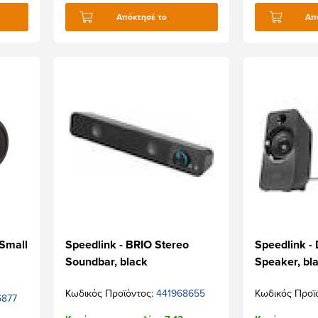
Απόκτησέ το
Απ
 Small
Speedlink - BRIO Stereo
Speedlink -
Soundbar, black
Speaker, bl
Κωδικός Προϊόντος:
441968655
Κωδικός Προϊ
6877