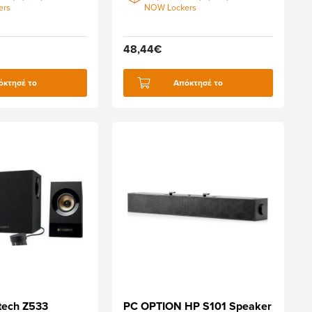
ers
NOW Lockers
48,44€
όκτησέ το
Απόκτησέ το
tech Z533
PC OPTION HP S101 Speaker