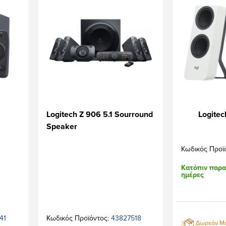
Logitech Z 906 5.1 Sourround
Logitec
Speaker
Κωδικός Προϊ
Κατόπιν παρα
ημέρες
41
Κωδικός Προϊόντος:
43827518
Δωρεάν Μ