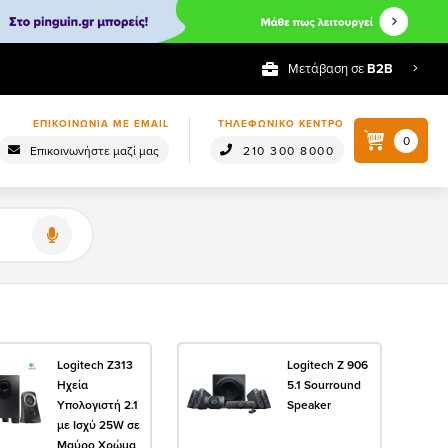
Μετάβαση σε
Β2Β
ΕΠΙΚΟΙΝΩΝΙΑ ΜΕ EMAIL
ΤΗΛΕΦΩΝΙΚΟ ΚΕΝΤΡΟ
0
Επικοινωνήστε μαζί μας
210 300 8000
Logitech Z313
Logitech Z 906
Ηχεία
5.1 Sourround
Υπολογιστή 2.1
Speaker
με Ισχύ 25W σε
Μαύρο Χρώμα