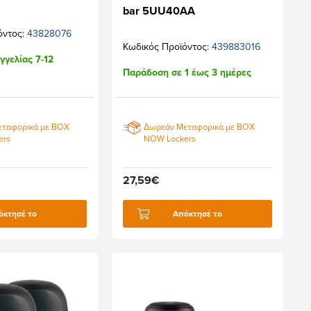
bar 5UU40AA
όντος:
43828076
Κωδικός Προϊόντος:
439883016
γγελίας 7-12
Παράδοση σε 1 έως 3 ημέρες
εταφορικά με BOX
Δωρεάν Μεταφορικά με BOX
ers
NOW Lockers
27,59€
όκτησέ το
Απόκτησέ το