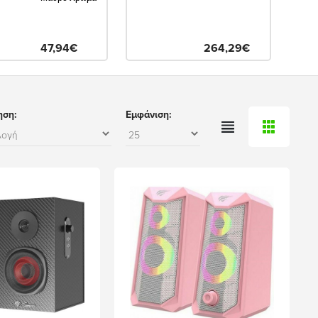
47,94€
264,29€
ηση:
Εμφάνιση: