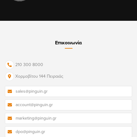
Επικοινωνία
210 300 8000
Χορμοβίτου 144 Πειραιάς
sales@pinguin.gr
account@pinguin.gr
marketing@pinguin.gr
dpo@pinguin.gr