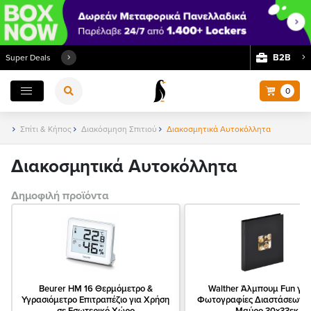
Β2Β
Super Deals
0
Σπίτι & Κήπος
Διακόσμηση Σπιτιού
Διακοσμητικά Αυτοκόλλητα
Διακοσμητικά Αυτοκόλλητα
Δημοφιλή προϊόντα
Beurer ΗΜ 16 Θερμόμετρo &
Walther Άλμπουμ Fun για
Υγρασιόμετρo Επιτραπέζιο για Χρήση
Φωτογραφίες Διαστάσεων 1
σε Εσωτερικό Χώρο
Μαύρο 30x33εκ.